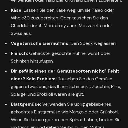
verwenden oder halb Eier und halb Eiweiß zubereiten.
Käse:
Lassen Sie den Käse weg, um sie Paleo oder
Whole30 zuzubereiten. Oder tauschen Sie den
Cheddar durch Monterrey Jack, Mozzarella oder
Swiss aus.
Vegetarische Eiermuffins:
Den Speck weglassen.
Fleisch:
Gehackte, gekochte Hühnerwurst oder
Schinken hinzufügen.
Dir gefällt eines der Gemüsesorten nicht? Fehlt
einer?
Kein Problem!
Tauschen Sie das Gemüse
gegen etwas aus, das Ihnen schmeckt. Zucchini, Pilze,
Spargel und Brokkoli wären alle gut.
Blattgemüse:
Verwenden Sie übrig gebliebenes
gekochtes Blattgemüse wie Mangold oder Grünkohl.
Wenn Sie keinen gefrorenen Spinat haben, braten Sie
ihn frisch an und geben Sie ihn zu den Muffins.