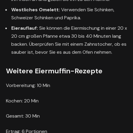
Westliches Omelett:
Verwenden Sie Schinken,
Schweizer Schinken und Paprika.
Eierauflauf:
Sie können die Eiermischung in einer 20 x
20 cm großen Pfanne etwa 30 bis 40 Minuten lang
backen. Überprüfen Sie mit einem Zahnstocher, ob es
sauber ist, bevor Sie es aus dem Ofen nehmen.
Weitere Eiermuffin-Rezepte
P
Vorbereitung:
10
Min
r
P
Kochen:
20
Min
o
r
t
P
Gesamt:
30
Min
o
o
r
t
k
Ertrag:
6
Portionen
o
o