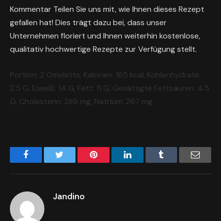
Kommentar Teilen Sie uns mit, wie Ihnen dieses Rezept
gefallen hat! Dies trägt dazu bei, dass unser
Unternehmen floriert und Ihnen weiterhin kostenlose,
qualitativ hochwertige Rezepte zur Verfügung stellt.
Portion:
2
Omeletts
,
Kalorien:
165
kcal
,
Kohlenhydrate:
2.5
G
,
Eiweiß:
14
G
,
Fett:
11
G
,
Gesättigte Fettsäuren:
4.5
G
,
Cholesterin:
289
mg
,
Natrium:
267
mg
Facebook
Twitter
Pinterest
LinkedIn
Tumblr
Email
Jandino