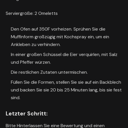
o
t
k
l
Serviergröße:
2
Omeletts
o
o
l
k
l
Den Ofen auf 350F vorheizen. Sprühen Sie die
o
l
Muffinform großzügig mit Kochspray ein, um ein
l
Ankleben zu verhindern.
l
In einer großen Schüssel die Eier verquirlen, mit Salz
und Pfeffer würzen.
Die restlichen Zutaten untermischen.
Füllen Sie die Formen, stellen Sie sie auf ein Backblech
und backen Sie sie 20 bis 25 Minuten lang, bis sie fest
sind.
Letzter Schritt:
Bitte Hinterlassen Sie eine Bewertung und einen